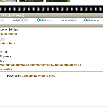
 0 / 5 with 8 votes)
eelle_164.jpg
/
Mes photos
hats_chats
 2008
00 pixels
mes
/www.tousvosanimaux.com/photos/displayimage.php?pos=-61
Favorites
Powered by
Coppermine Photo Gallery