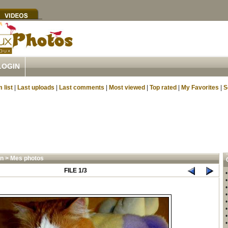
LOGIN
 list
|
Last uploads
|
Last comments
|
Most viewed
|
Top rated
|
My Favorites
|
S
n
>
Mes photos
FILE 1/3