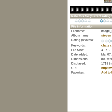
Rate this file
(current rating :
File information
Filename:
image_r
Album name:
steven
Rating (8 votes):
Keywords:
chats
c
File Size:
41 KB
Date added:
Mar 07,
Dimensions:
800 x 6
Displayed:
1718 ti
URL:
http:/
Favorites:
Add to 