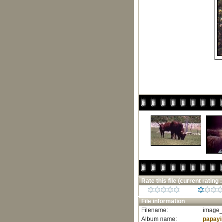
Rate this file
(current rating :
File information
Filename:
image_
Album name:
papay