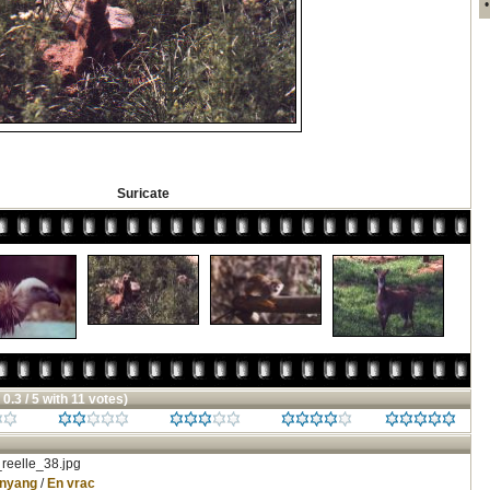
Suricate
 0.3 / 5 with 11 votes)
reelle_38.jpg
inyang
/
En vrac