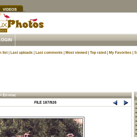
LOGIN
 list
|
Last uploads
|
Last comments
|
Most viewed
|
Top rated
|
My Favorites
|
S
>
En vrac
FILE 187/926