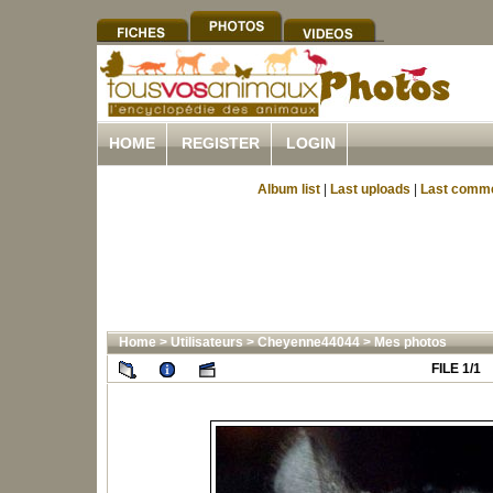
HOME
REGISTER
LOGIN
Album list
|
Last uploads
|
Last comm
Home
>
Utilisateurs
>
Cheyenne44044
>
Mes photos
FILE 1/1