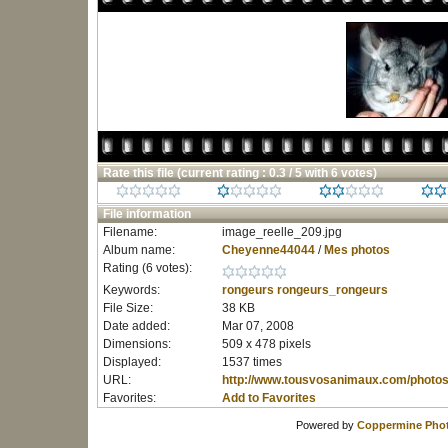
Rate this file
(current rating : 0.3 / 5 with 6 votes)
File information
Filename:
image_reelle_209.jpg
Album name:
Cheyenne44044
/
Mes photos
Rating (6 votes):
Keywords:
rongeurs
rongeurs_rongeurs
File Size:
38 KB
Date added:
Mar 07, 2008
Dimensions:
509 x 478 pixels
Displayed:
1537 times
URL:
http://www.tousvosanimaux.com/photos
Favorites:
Add to Favorites
Powered by
Coppermine Phot