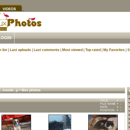
LOGIN
 list
|
Last uploads
|
Last comments
|
Most viewed
|
Top rated
|
My Favorites
|
S
h_maude_g
>
Mes photos
TITLE
+
-
FILE NAME
+
-
DATE
+
-
POSITION
+
-