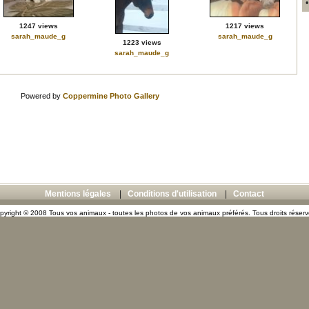
1247 views
1217 views
sarah_maude_g
sarah_maude_g
1223 views
sarah_maude_g
Powered by
Coppermine Photo Gallery
Mentions légales
|
Conditions d'utilisation
|
Contact
pyright © 2008 Tous vos animaux - toutes les photos de vos animaux préférés. Tous droits réserv