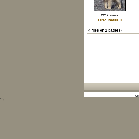
2242 views
sarah_maude_g
4 files on 1 page(s)
Co
"));