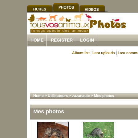
HOME
REGISTER
LOGIN
Album list
|
Last uploads
|
Last comm
Home
>
Utilisateurs
>
zazanaute
>
Mes photos
Mes photos