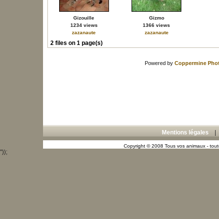
Gizouille
Gizmo
1234 views
1366 views
zazanaute
zazanaute
2 files on 1 page(s)
Powered by
Coppermine Phot
Mentions légales
Copyright © 2008 Tous vos animaux - toute
"));