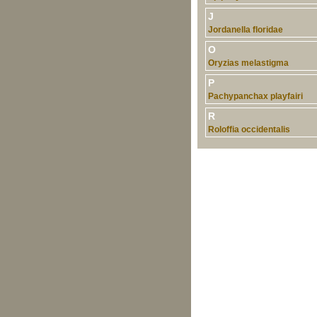
J
Jordanella floridae
O
Oryzias melastigma
P
Pachypanchax playfairi
R
Roloffia occidentalis