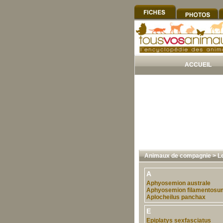
ACCUEIL
Animaux de compagnie
>
L
A
Aphyosemion australe
Aphyosemion filamentosu
Aplocheilus panchax
E
Epiplatys sexfasciatus