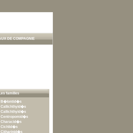
AUX DE COMPAGNIE
Les familles
•
B�lontid�s
•
Callichthyid�s
•
Callichthyid�s
•
Centropomid�s
•
Characid�s
•
Cichlid�s
•
Citharinid�s