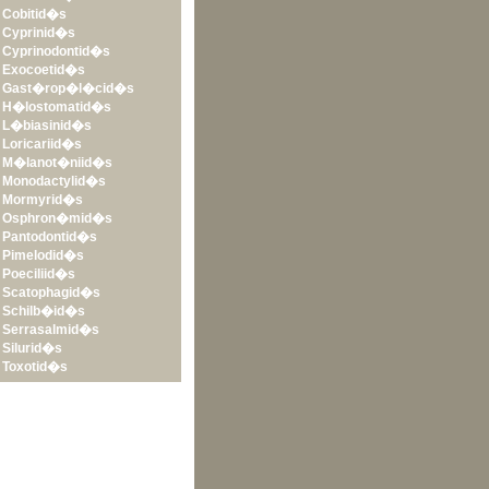
•
Cobitid�s
•
Cyprinid�s
•
Cyprinodontid�s
•
Exocoetid�s
•
Gast�rop�l�cid�s
•
H�lostomatid�s
•
L�biasinid�s
•
Loricariid�s
•
M�lanot�niid�s
•
Monodactylid�s
•
Mormyrid�s
•
Osphron�mid�s
•
Pantodontid�s
•
Pimelodid�s
•
Poeciliid�s
•
Scatophagid�s
•
Schilb�id�s
•
Serrasalmid�s
•
Silurid�s
•
Toxotid�s