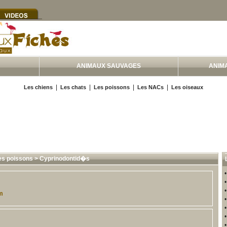
ANIMAUX SAUVAGES
ANIM
|
|
|
|
Les chiens
Les chats
Les poissons
Les NACs
Les oiseaux
es poissons
>
Cyprinodontid�s
m