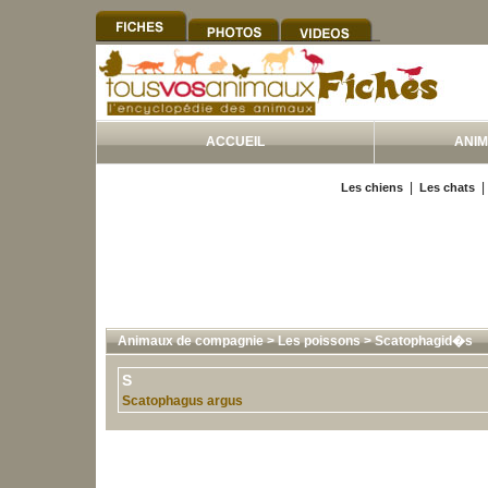
ACCUEIL
ANI
|
Les chiens
Les chats
Animaux de compagnie
>
Les poissons
>
Scatophagid�s
S
Scatophagus argus