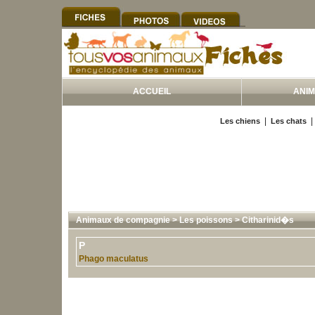
ACCUEIL
ANI
|
Les chiens
Les chats
Animaux de compagnie
>
Les poissons
>
Citharinid�s
P
Phago maculatus