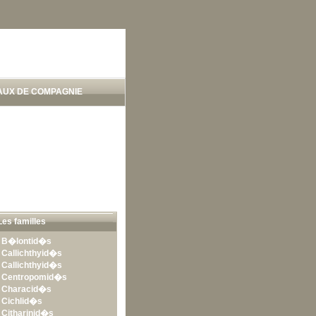
AUX DE COMPAGNIE
Les familles
•
B�lontid�s
•
Callichthyid�s
•
Callichthyid�s
•
Centropomid�s
•
Characid�s
•
Cichlid�s
•
Citharinid�s