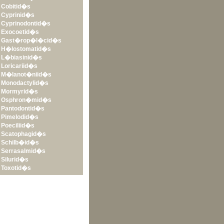
•
Cobitid�s
•
Cyprinid�s
•
Cyprinodontid�s
•
Exocoetid�s
•
Gast�rop�l�cid�s
•
H�lostomatid�s
•
L�biasinid�s
•
Loricariid�s
•
M�lanot�niid�s
•
Monodactylid�s
•
Mormyrid�s
•
Osphron�mid�s
•
Pantodontid�s
•
Pimelodid�s
•
Poeciliid�s
•
Scatophagid�s
•
Schilb�id�s
•
Serrasalmid�s
•
Silurid�s
•
Toxotid�s