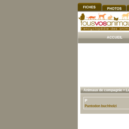
ACCUEIL
Animaux de compagnie
>
L
P
Pantodon buchholzi