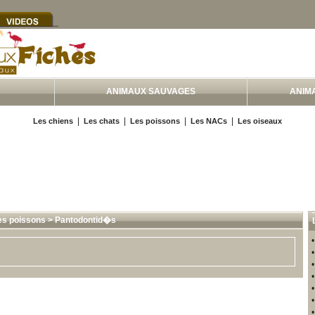
ANIMAUX SAUVAGES
ANIM
|
|
|
|
Les chiens
Les chats
Les poissons
Les NACs
Les oiseaux
es poissons
>
Pantodontid�s