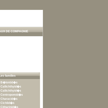
AUX DE COMPAGNIE
Les familles
•
B�lontid�s
•
Callichthyid�s
•
Callichthyid�s
•
Centropomid�s
•
Characid�s
•
Cichlid�s
•
Citharinid�s