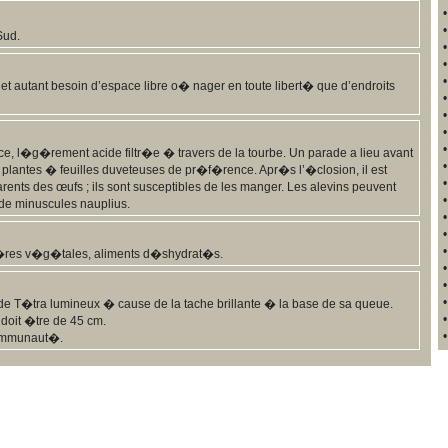
Sud.
um et autant besoin d’espace libre o� nager en toute libert� que d’endroits
ce, l�g�rement acide filtr�e � travers de la tourbe. Un parade a lieu avant
 plantes � feuilles duveteuses de pr�f�rence. Apr�s l’�closion, il est
ents des œufs ; ils sont susceptibles de les manger. Les alevins peuvent
 de minuscules nauplius.
ti�res v�g�tales, aliments d�shydrat�s.
e T�tra lumineux � cause de la tache brillante � la base de sa queue.
doit �tre de 45 cm.
communaut�.