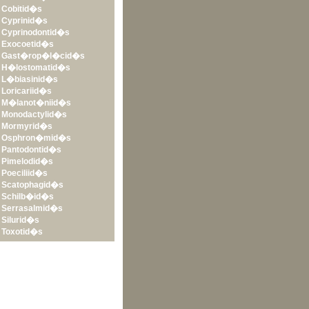
•
Cobitid�s
•
Cyprinid�s
•
Cyprinodontid�s
•
Exocoetid�s
•
Gast�rop�l�cid�s
•
H�lostomatid�s
•
L�biasinid�s
•
Loricariid�s
•
M�lanot�niid�s
•
Monodactylid�s
•
Mormyrid�s
•
Osphron�mid�s
•
Pantodontid�s
•
Pimelodid�s
•
Poeciliid�s
•
Scatophagid�s
•
Schilb�id�s
•
Serrasalmid�s
•
Silurid�s
•
Toxotid�s