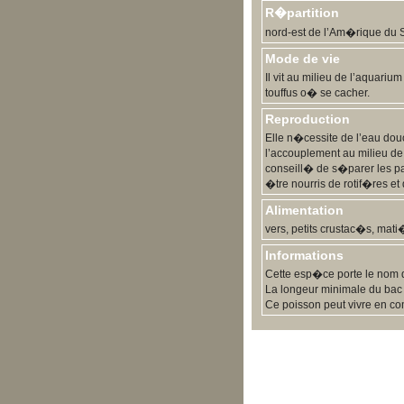
R�partition
nord-est de l’Am�rique du 
Mode de vie
Il vit au milieu de l’aquari
touffus o� se cacher.
Reproduction
Elle n�cessite de l’eau dou
l’accouplement au milieu de
conseill� de s�parer les par
�tre nourris de rotif�res et
Alimentation
vers, petits crustac�s, ma
Informations
Cette esp�ce porte le nom d
La longeur minimale du bac 
Ce poisson peut vivre en 