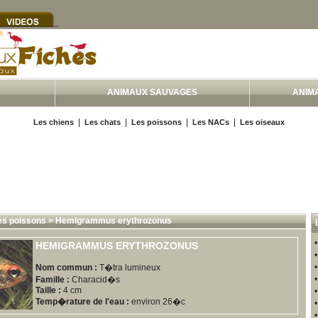
ANIMAUX SAUVAGES
ANIM
|
|
|
|
Les chiens
Les chats
Les poissons
Les NACs
Les oiseaux
es poissons
>
Hemigrammus erythrozonus
HEMIGRAMMUS ERYTHROZONUS
Nom commun :
T�tra lumineux
Famille :
Characid�s
Taille :
4 cm
Temp�rature de l'eau :
environ 26�c