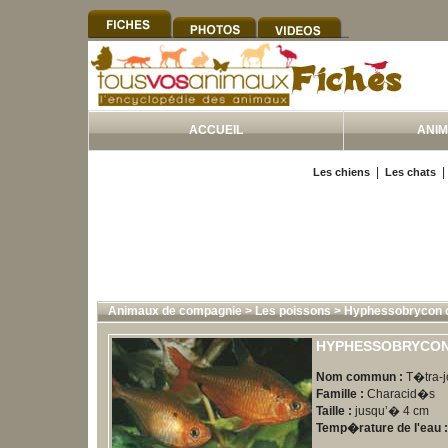
ACCUEIL
ANI
|
Les chiens
Les chats
Animaux de compagnie
>
Les poissons
>
Hyphessobrycon c
HYPHESSOBRYCON
Nom commun :
T�tra-j
Famille :
Characid�s
Taille :
jusqu’� 4 cm
Temp�rature de l'eau :