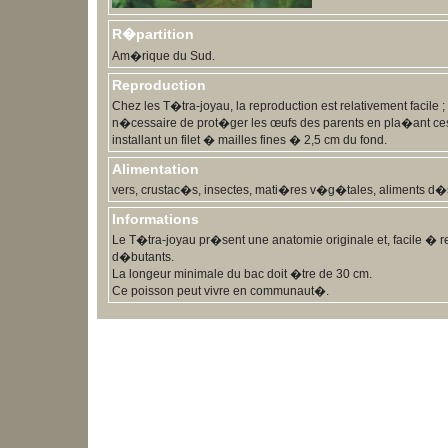
R�partition
Am�rique du Sud.
Reproduction
Chez les T�tra-joyau, la reproduction est relativement facile ; i
n�cessaire de prot�ger les œufs des parents en pla�ant ces
installant un filet � mailles fines � 2,5 cm du fond.
Alimentation
vers, crustac�s, insectes, mati�res v�g�tales, aliments d
Informations
Le T�tra-joyau pr�sent une anatomie originale et, facile � re
d�butants.
La longeur minimale du bac doit �tre de 30 cm.
Ce poisson peut vivre en communaut�.