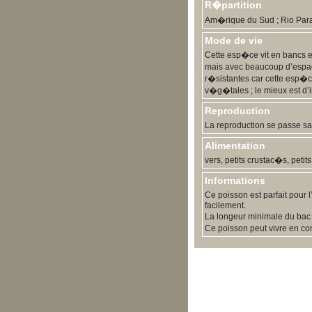
R�partition
Am�rique du Sud ; Rio Par
Mode de vie
Cette esp�ce vit en bancs e
mais avec beaucoup d’espace 
r�sistantes car cette esp�ce
v�g�tales ; le mieux est d’
Reproduction
La reproduction se passe san
Alimentation
vers, petits crustac�s, pet
Informations
Ce poisson est parfait pour l
facilement.
La longeur minimale du bac 
Ce poisson peut vivre en 