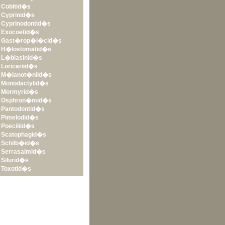
•
Cobitid�s
•
Cyprinid�s
•
Cyprinodontid�s
•
Exocoetid�s
•
Gast�rop�l�cid�s
•
H�lostomatid�s
•
L�biasinid�s
•
Loricariid�s
•
M�lanot�niid�s
•
Monodactylid�s
•
Mormyrid�s
•
Osphron�mid�s
•
Pantodontid�s
•
Pimelodid�s
•
Poeciliid�s
•
Scatophagid�s
•
Schilb�id�s
•
Serrasalmid�s
•
Silurid�s
•
Toxotid�s