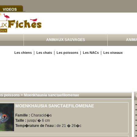
ANIMAUX SAUVAGES
ANIM
|
|
|
|
Les chiens
Les chats
Les poissons
Les NACs
Les oiseaux
es poissons
>
Moenkhausia sanctaefilomenae
MOENKHAUSIA SANCTAEFILOMENAE
Famille :
Characid�s
Taille :
jusqu’� 6 cm
Temp�rature de l'eau :
de 21 � 26�c