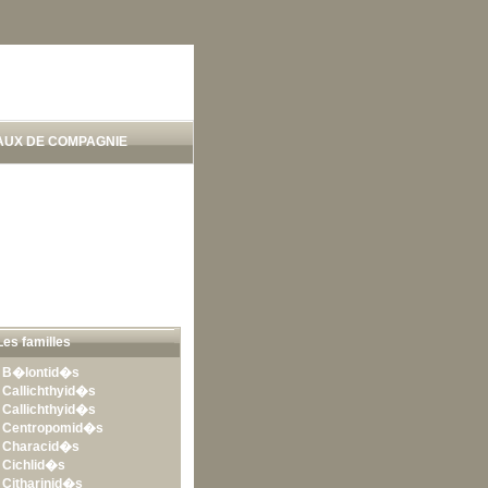
AUX DE COMPAGNIE
Les familles
•
B�lontid�s
•
Callichthyid�s
•
Callichthyid�s
•
Centropomid�s
•
Characid�s
•
Cichlid�s
•
Citharinid�s