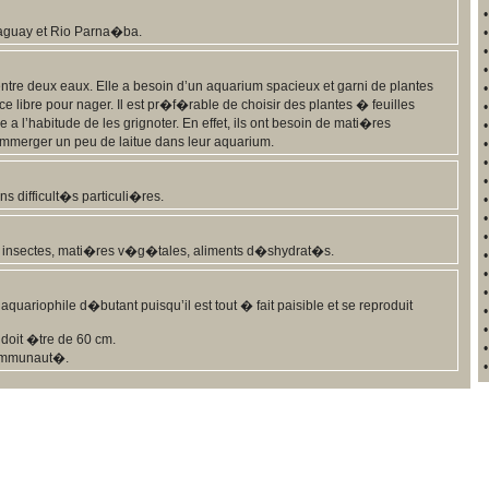
aguay et Rio Parna�ba.
ntre deux eaux. Elle a besoin d’un aquarium spacieux et garni de plantes
libre pour nager. Il est pr�f�rable de choisir des plantes � feuilles
 a l’habitude de les grignoter. En effet, ils ont besoin de mati�res
immerger un peu de laitue dans leur aquarium.
s difficult�s particuli�res.
its insectes, mati�res v�g�tales, aliments d�shydrat�s.
’aquariophile d�butant puisqu’il est tout � fait paisible et se reproduit
doit �tre de 60 cm.
communaut�.