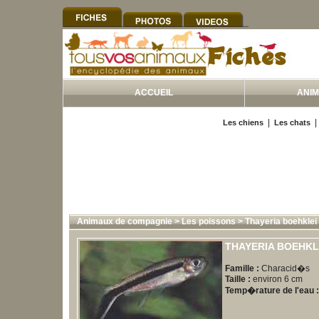
ACCUEIL
ANI
|
Les chiens
Les chats
Animaux de compagnie
>
Les poissons
>
Thayeria boehklei
THAYERIA BOEHKL
Famille :
Characid�s
Taille :
environ 6 cm
Temp�rature de l'eau :