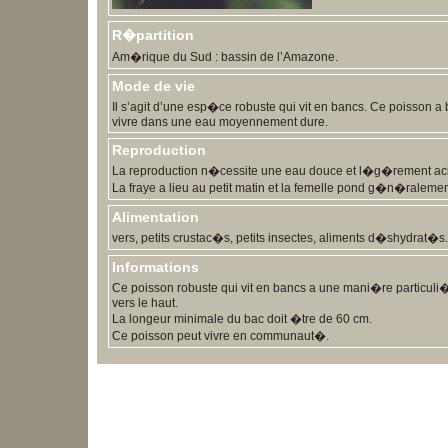
R�partition
Am�rique du Sud : bassin de l’Amazone.
Mode de vie
Il s’agit d’une esp�ce robuste qui vit en bancs. Ce poisson 
vivre dans une eau moyennement dure.
Reproduction
La reproduction n�cessite une eau douce et l�g�rement acide
La fraye a lieu au petit matin et la femelle pond g�n�raleme
Alimentation
vers, petits crustac�s, petits insectes, aliments d�shydrat�s.
Informations
Ce poisson robuste qui vit en bancs a une mani�re particuli�
vers le haut.
La longeur minimale du bac doit �tre de 60 cm.
Ce poisson peut vivre en communaut�.