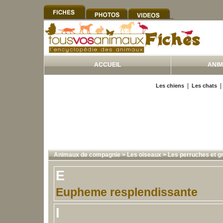
ACCUEIL
ANI
|
Les chiens
Les chats
Animaux de compagnie
>
Les oiseaux
>
Les perruches et g
E
Eupheme resplendissante
I